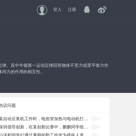
登入
注册
定律。其中牛顿第一运动定律回答物体不受力或受平衡力作
体间力的作用的相互性。
热议问题
某自动豆浆机工作时，电热管加热与电动机打浆过程交替进行
1
深圳倡导创新，在某创新比赛中，鹏鹏同学组装的一台环保电动力车
1
小洋和同学们通过暑期的勤工俭学为残疾人老王买了一辆电动轮椅
1