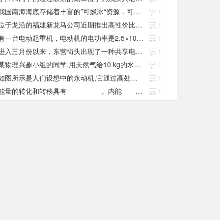
我国南海海底存储着丰富的”可燃冰“资源．可燃冰被视为21世纪新型绿色能源
1
位于龙沿的福建新龙马公司近期推出高性价比的新能源纯电动车
1
有一台电动起重机，电动机的电功率是2.5×103W，它在30秒内将质量
1
进入三月份以来，东营街头出现了一种共享电动汽车．下表是这种汽车的主要参数
1
某物理兴趣小组的同学,用天然气给10 kg的水加热,同时绘制了如图所示的加热过
1
如图所示是人们设想中的永动机,它通过高处水流冲击叶片,使叶片转动来带动抽水机从低
1
能量的转化和转移具有 。内能 自发地从低温物体传给高温物体;汽车
1