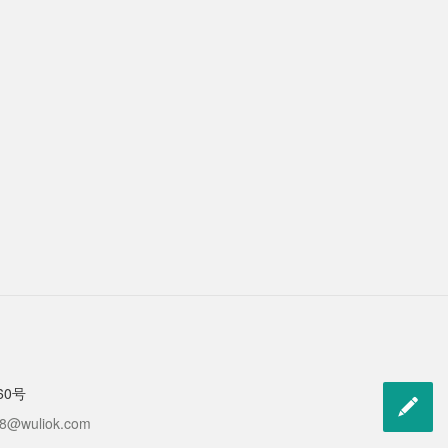
60号

liok.com