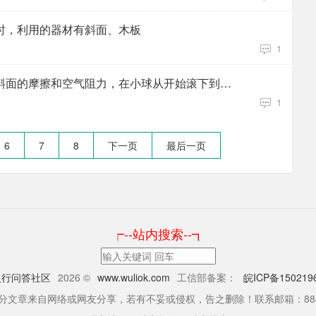
时，利用的器材有斜面、木板
1
在伽利略的理想实验中，不计斜面的摩擦和空气阻力，在小球从开始滚下到对面
1
6
7
8
下一页
最后一页
┍--站内搜索--┓
人行问答社区
2026 ©
www.wuliok.com
工信部备案：
皖ICP备150219
分文章来自网络或网友分享，若有不妥或侵权，告之删除！联系邮箱：888@wu