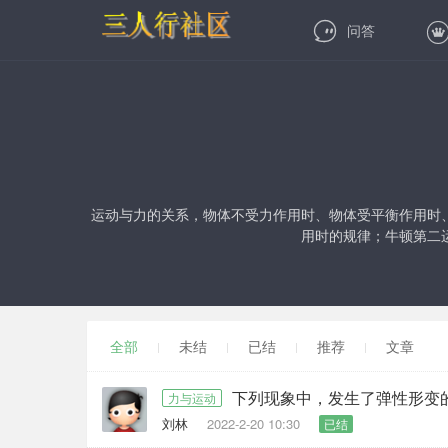
问答
运动与力的关系，物体不受力作用时、物体受平衡作用时
用时的规律；牛顿第二
全部
未结
已结
推荐
文章
下列现象中，发生了弹性形变
力与运动
刘林
2022-2-20 10:30
已结