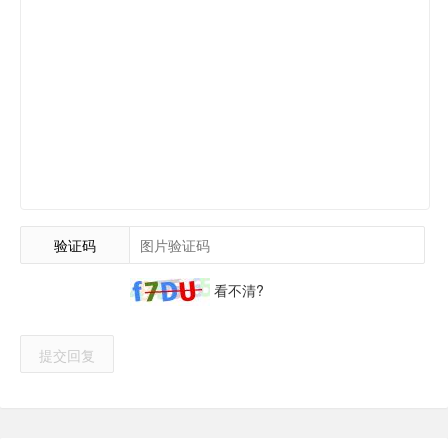
验证码
看不清?
提交回复