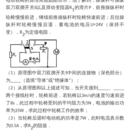
电动轮椅的原理简图如图所示．他了解到，操纵杆可操纵
双刀双掷开关
以及滑动变阻器
的滑片
．前推操纵杆时
S
R
P
1
轮椅慢慢前进，继续前推操纵杆时轮椅快速前进；后拉操
纵杆时轮椅慢慢后退．蓄电池的电压
（保持不
U=24V
变），
为定值电阻．
R
2
（
）原理图中双刀双掷开关
中间的连接物（深色部分）
1
S
为
（选填
导体
或
绝缘体
）；
“
”
“
”
（
）从原理图和以上描述可知，当开关接到
、
2
两个接线柱时，轮椅前进．若轮椅以
的速度匀速前进
3m/s
了
，此过程中轮椅受到的平均阻力为
，电池的输出功
8s
5N
率为
，求此过程中轮椅工作的效率；
25W
（
）当轮椅后退时电动机的功率是
，此时电流表示数
3
7W
为
，求
的阻值．
0.5A
R
2