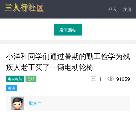
登入
注册
发表新帖
小洋和同学们通过暑期的勤工俭学为残
疾人老王买了一辆电动轮椅


1
91059
电功电能
已结
关注
梁学广