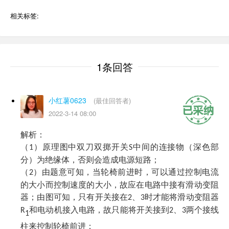
相关标签:
1条回答
小红薯0623
(最佳回答者)
2022-3-14 08:00
解析：
（
）原理图中双刀双掷开关
中间的连接物（深色部
1
S
分）为绝缘体，否则会造成电源短路；
（
）由题意可知，当轮椅前进时，可以通过控制电流
2
的大小而控制速度的大小，故应在电路中接有滑动变阻
器；由图可知，只有开关接在
、
时才能将滑动变阻器
2
3
和电动机接入电路，故只能将开关接到
、
两个接线
R
2
3
1
柱来控制轮椅前进；