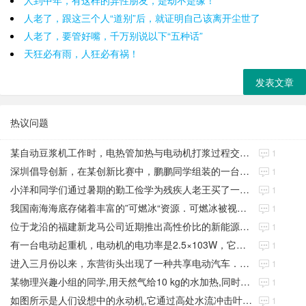
人到中年，有这样的异性朋友，是劫不是缘！
人老了，跟这三个人“道别”后，就证明自己该离开尘世了
人老了，要管好嘴，千万别说以下“五种话”
天狂必有雨，人狂必有祸！
发表文章
热议问题
某自动豆浆机工作时，电热管加热与电动机打浆过程交替进行
1
深圳倡导创新，在某创新比赛中，鹏鹏同学组装的一台环保电动力车
1
小洋和同学们通过暑期的勤工俭学为残疾人老王买了一辆电动轮椅
1
我国南海海底存储着丰富的”可燃冰“资源．可燃冰被视为21世纪新型绿色能源
1
位于龙沿的福建新龙马公司近期推出高性价比的新能源纯电动车
1
有一台电动起重机，电动机的电功率是2.5×103W，它在30秒内将质量
1
进入三月份以来，东营街头出现了一种共享电动汽车．下表是这种汽车的主要参数
1
某物理兴趣小组的同学,用天然气给10 kg的水加热,同时绘制了如图所示的加热过
1
如图所示是人们设想中的永动机,它通过高处水流冲击叶片,使叶片转动来带动抽水机从低
1