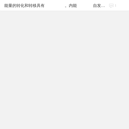
能量的转化和转移具有 。内能 自发地从低温物体传给高温物体;汽车
1