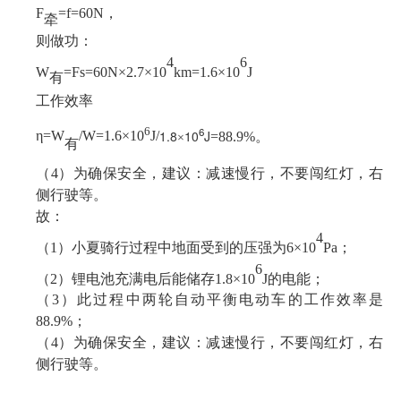
F
=f=60N
，
牵
则做功：
4
6
W
=Fs=60N
×
2.7
×
10
km=1.6
×
10
J
有
工作效率
6
6
1.8
10
J
η=
W
/W=
1.6
×
10
J
/
=88.9%
。
×
有
（
4
）为确保安全，建议：减速慢行，不要闯红灯，右
侧行驶等。
故：
4
（
1
）小夏骑行过程中地面受到的压强为
6
×
10
Pa
；
6
（
2
）锂电池充满电后能储存
1.8
×
10
J
的电能；
（
3
）此过程中两轮自动平衡电动车的工作效率是
88.9%
；
（
4
）为确保安全，建议：减速慢行，不要闯红灯，右
侧行驶等。