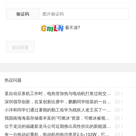
验证码
看不清?
提交回复
热议问题
某自动豆浆机工作时，电热管加热与电动机打浆过程交替进行
1
深圳倡导创新，在某创新比赛中，鹏鹏同学组装的一台环保电动力车
1
小洋和同学们通过暑期的勤工俭学为残疾人老王买了一辆电动轮椅
1
我国南海海底存储着丰富的”可燃冰“资源．可燃冰被视为21世纪新型绿色能源
1
位于龙沿的福建新龙马公司近期推出高性价比的新能源纯电动车
1
有一台电动起重机，电动机的电功率是2.5×103W，它在30秒内将质量
1