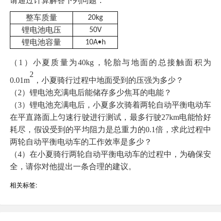
请通过计算解答下列问题：
整车质量
20kg
锂电池电压
50V
锂电池容量
10A•h
（
1
）小夏质量为
40kg
，轮胎与地面的总接触面积为
2
0.01m
，小夏骑行过程中地面受到的压强为多少？
（
2
）锂电池充满电后能储存多少焦耳的电能？
（
3
）锂电池充满电后，小夏多次骑着两轮自动平衡电动车
在平直路面上匀速行驶进行测试，最多行驶
27km
电能恰好
耗尽，假设受到的平均阻力是总重力的
0.1
倍，求此过程中
两轮自动平衡电动车的工作效率是多少？
（
4
）在小夏骑行两轮自动平衡电动车的过程中，为确保安
全，请你对他提出一条合理的建议。
相关标签: