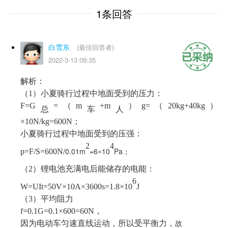
1条回答
白雪东
(最佳回答者)
2022-3-13 09:35
解析：
（
1
）小夏骑行过程中地面受到的压力：
F=G
=
（
m
+
m
）
g=
（
20kg
+
40kg
）
总
车
人
×
10N/kg=600N
；
小夏骑行过程中地面受到的压强：
2
4
0.01m
=6
10
Pa
p=F/S=600N/
×
；
（
2
）锂电池充满电后能储存的电能：
6
W=UIt=50V
×
10A
×
3600s=1.8
×
10
J
（
3
）平均阻力
f=0.1G=0.1
×
600=60N
，
因为电动车匀速直线运动，所以受平衡力，
故