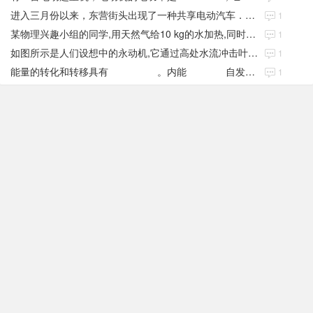
进入三月份以来，东营街头出现了一种共享电动汽车．下表是这种汽车的主要参数
1
某物理兴趣小组的同学,用天然气给10 kg的水加热,同时绘制了如图所示的加热过
1
如图所示是人们设想中的永动机,它通过高处水流冲击叶片,使叶片转动来带动抽水机从低
1
能量的转化和转移具有 。内能 自发地从低温物体传给高温物体;汽车
1