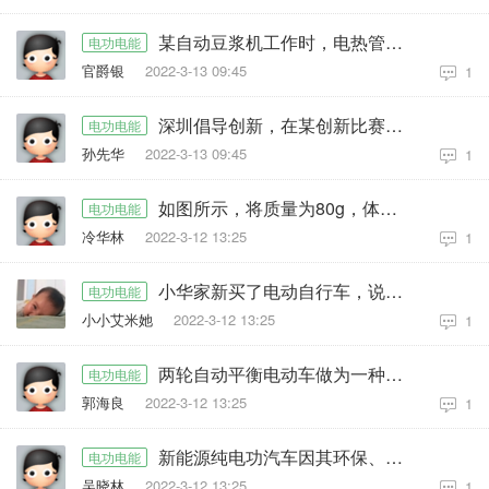
某自动豆浆机工作时，电热管加热与电动机打浆过程交替进行
电功电能
官爵银
2022-3-13 09:45
1
深圳倡导创新，在某创新比赛中，鹏鹏同学组装的一台环保电动力车
电功电能
孙先华
2022-3-13 09:45
1
如图所示，将质量为80g，体积为100cm3的铁制小球放入盛水的薄玻璃容器
电功电能
冷华林
2022-3-12 13:25
1
小华家新买了电动自行车，说明书上的部分内容录在如图甲中（注：“电池容量10Ah
电功电能
小小艾米她
2022-3-12 13:25
1
两轮自动平衡电动车做为一种新兴的交通工具备受中学生的喜爱
电功电能
郭海良
2022-3-12 13:25
1
新能源纯电功汽车因其环保、节能、高效、维护方使等诸多优势，将来有望
电功电能
吴晓林
2022-3-12 13:25
1