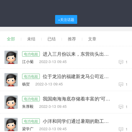
+关注话题
全部
未结
已结
推荐
文章
进入三月份以来，东营街头出现了一种共享电动汽车．下表是这种汽车的主要参数
电功电能
江小菊
2022-3-13 09:45
1
位于龙沿的福建新龙马公司近期推出高性价比的新能源纯电动车
电功电能
杨贺
2022-3-13 09:45
1
我国南海海底存储着丰富的”可燃冰“资源．可燃冰被视为21世纪新型绿色能源
电功电能
朱厚毅
2022-3-13 09:45
1
小洋和同学们通过暑期的勤工俭学为残疾人老王买了一辆电动轮椅
电功电能
梁学广
2022-3-13 09:45
1