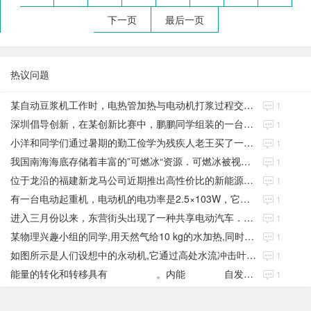
下一页
最后一页
热议问题
某自动豆浆机工作时，电热管加热与电动机打浆过程交替进行
1
深圳倡导创新，在某创新比赛中，鹏鹏同学组装的一台环保电动力车
1
小洋和同学们通过暑期的勤工俭学为残疾人老王买了一辆电动轮椅
1
我国南海海底存储着丰富的”可燃冰“资源．可燃冰被视为21世纪新型绿色能源
1
位于龙沿的福建新龙马公司近期推出高性价比的新能源纯电动车
1
有一台电动起重机，电动机的电功率是2.5×103W，它在30秒内将质量
1
进入三月份以来，东营街头出现了一种共享电动汽车．下表是这种汽车的主要参数
1
某物理兴趣小组的同学,用天然气给10 kg的水加热,同时绘制了如图所示的加热过
1
如图所示是人们设想中的永动机,它通过高处水流冲击叶片,使叶片转动来带动抽水机从低
1
能量的转化和转移具有 。内能 自发地从低温物体传给高温物体;汽车
1