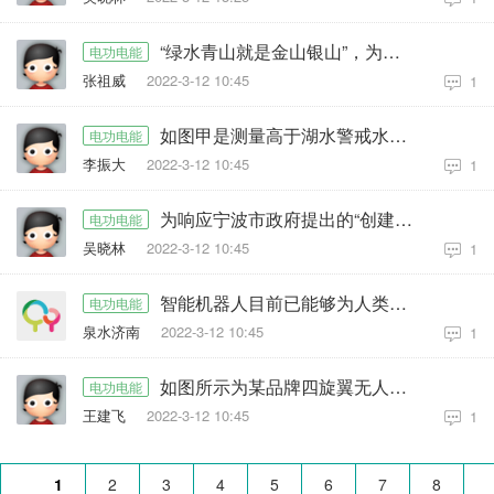
“绿水青山就是金山银山”，为了保护环境，我国大力发展电动汽车车替代
电功电能
张祖威
2022-3-12 10:45
1
如图甲是测量高于湖水警戒水位装置的原理图。长方体形绝缘容器
电功电能
李振大
2022-3-12 10:45
1
为响应宁波市政府提出的“创建海绵型城市”的号召，小科设计了如图
电功电能
吴晓林
2022-3-12 10:45
1
智能机器人目前已能够为人类在很多方面进行高效率、高精准度的服务
电功电能
泉水济南
2022-3-12 10:45
1
如图所示为某品牌四旋翼无人机，该无人机具有一键起降和返航、空中悬停、高清拍摄
电功电能
王建飞
2022-3-12 10:45
1
1
2
3
4
5
6
7
8