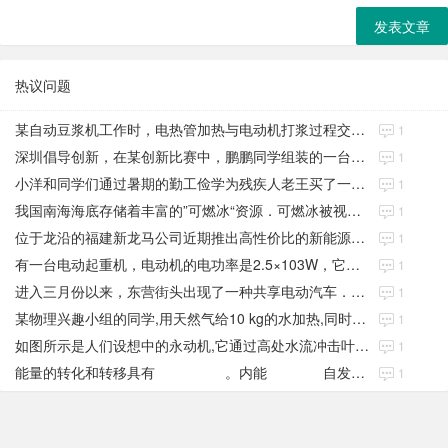
发表文章
热议问题
某自动豆浆机工作时，电热管加热与电动机打浆过程交替进行
1
深圳倡导创新，在某创新比赛中，鹏鹏同学组装的一台环保电动力车
1
小洋和同学们通过暑期的勤工俭学为残疾人老王买了一辆电动轮椅
1
我国南海海底存储着丰富的”可燃冰“资源．可燃冰被视为21世纪新型绿色能源
1
位于龙沿的福建新龙马公司近期推出高性价比的新能源纯电动车
1
有一台电动起重机，电动机的电功率是2.5×103W，它在30秒内将质量
1
进入三月份以来，东营街头出现了一种共享电动汽车．下表是这种汽车的主要参数
1
某物理兴趣小组的同学,用天然气给10 kg的水加热,同时绘制了如图所示的加热过
1
如图所示是人们设想中的永动机,它通过高处水流冲击叶片,使叶片转动来带动抽水机从低
1
能量的转化和转移具有 。内能 自发地从低温物体传给高温物体;汽车
1